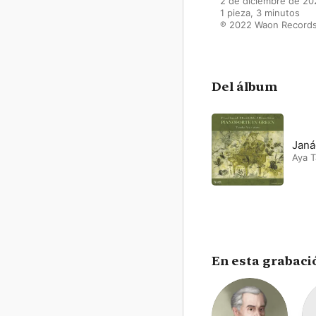
2 de diciembre de 20
1 pieza, 3 minutos

℗ 2022 Waon Record
Del álbum
Janá
Aya 
En esta grabaci