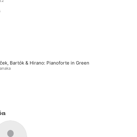
22

s
ček, Bartók & Hirano: Pianoforte in Green
Tanaka
ón