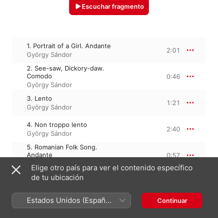
Escuchar fragmento
1. Portrait of a Girl. Andante
2:01
György Sándor
2. See-saw, Dickory-daw.
Comodo
0:46
György Sándor
3. Lento
1:21
György Sándor
4. Non troppo lento
2:40
György Sándor
5. Romanian Folk Song.
Andante
0:57
György Sándor
Elige otro país para ver el contenido específico
6. In the Walachian Style.
de tu ubicación
Allegretto
0:44
György Sándor
Estados Unidos (Español
Continuar
7. Poco lento
1:24
México)
György Sándor