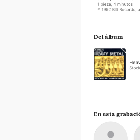
1 pieza, 4 minutos

℗ 1992 BIS Records, a
Del álbum
Heav
Stoc
En esta grabaci