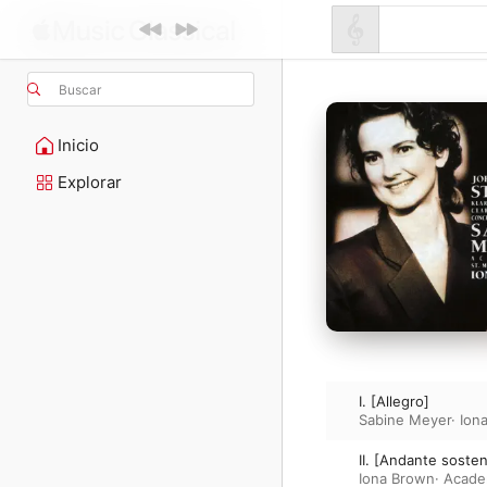
Buscar
Inicio
Explorar
I. [Allegro]
Sabine Meyer
·
Ion
II. [Andante soste
Iona Brown
·
Academ