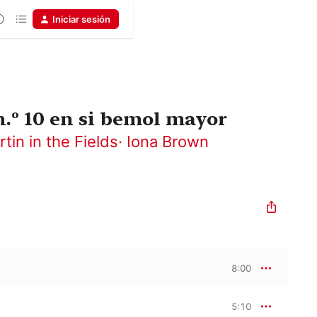
Iniciar sesión
n.º 10 en si bemol mayor
tin in the Fields
·
Iona Brown
8:00
5:10