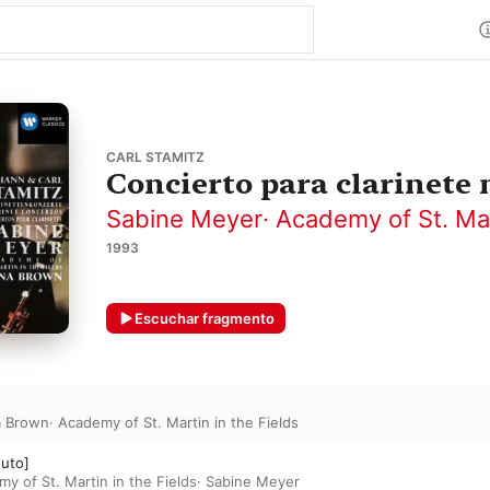
CARL STAMITZ
Concierto para clarinete 
Sabine Meyer
·
Academy of St. Mar
1993
Escuchar fragmento
a Brown
·
Academy of St. Martin in the Fields
nuto]
y of St. Martin in the Fields
·
Sabine Meyer