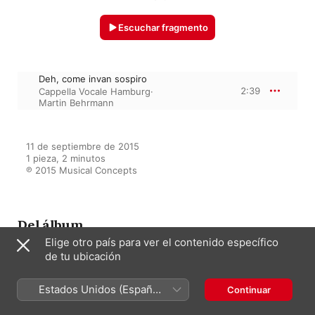
Escuchar fragmento
Deh, come invan sospiro
2:39
Cappella Vocale Hamburg
·
Martin Behrmann
11 de septiembre de 2015

1 pieza, 2 minutos

℗ 2015 Musical Concepts
Del álbum
Elige otro país para ver el contenido específico
de tu ubicación
The Essential Gesualdo
Estados Unidos (Español
Cappella Vocale Hamburg
·
Martin
Continuar
Behrmann
México)