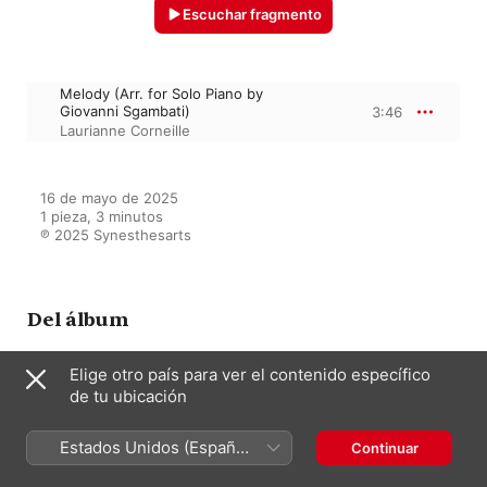
Escuchar fragmento
Melody (Arr. for Solo Piano by
Giovanni Sgambati)
3:46
Laurianne Corneille
16 de mayo de 2025

1 pieza, 3 minutos

℗ 2025 Synesthesarts
Del álbum
Elige otro país para ver el contenido específico
de tu ubicación
Cosmosis
Laurianne Corneille
Estados Unidos (Español
Continuar
México)