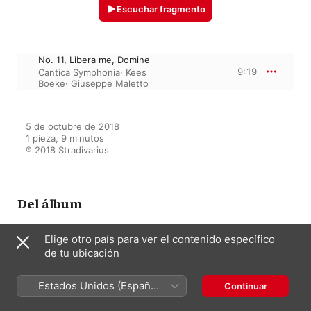
Escuchar fragmento
No. 11, Libera me, Domine
9:19
Cantica Symphonia
·
Kees
Boeke
·
Giuseppe Maletto
5 de octubre de 2018

1 pieza, 9 minutos

℗ 2018 Stradivarius
Del álbum
Elige otro país para ver el contenido específico
de tu ubicación
Festa: Mottetti, Vols. 1 & 2
Cantica Symphonia
·
Kees Boeke
Estados Unidos (Español
Continuar
México)