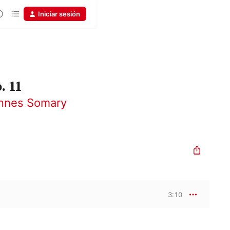
Iniciar sesión
. 11
nnes Somary
3:10