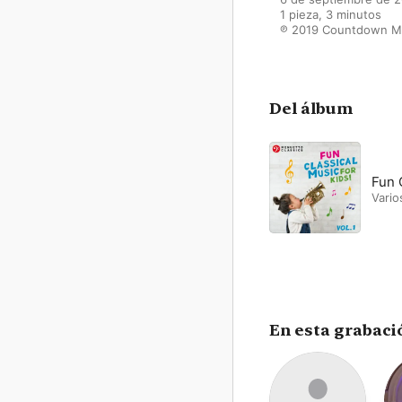
1 pieza, 3 minutos

℗ 2019 Countdown M
Del álbum
Fun C
Vario
En esta grabaci