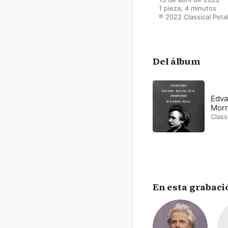
1 pieza, 4 minutos

℗ 2022 Classical Peta
Del álbum
Edvar
Morn
Class
En esta grabaci