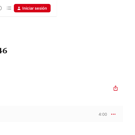
Iniciar sesión
46
4:00