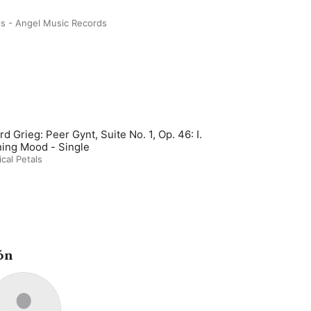
ls - Angel Music Records
d Grieg: Peer Gynt, Suite No. 1, Op. 46: I.
ing Mood - Single
ical Petals
ón