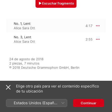
Escuchar fragmento
No. 1, Lent
4:17
Alice Sara Ott
No. 3, Lent
2:55
Alice Sara Ott
24 de agosto de 2018

2 piezas, 7 minutos

℗ 2018 Deutsche Grammophon GmbH, Berlin
Elige otro país para ver el contenido específico
Del álbum
de tu ubicación
Estados Unidos (Español
Continuar
Nightfall
México)
Alice Sara Ott