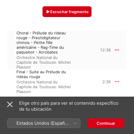
Escuchar fragmento
Choral - Prélude du rideau
rouge - Prestidigitateur
chinois - Petite fille
américaine - Rag-Time du
12:38
paquebot - Acrobates
Orchestre National du
Capitole de Toulouse
·
Michel
Plasson
Final - Suite au Prélude du
rideau rouge
2:36
Orchestre National du
Capitole de Toulouse
·
Michel
Plasson
Elige otro país para ver el contenido específico
de tu ubicación
1 de enero de 1988

2 piezas, 15 minutos

℗ A Warner Classics/Erato release, 1988, 2005 Warner Music 
Estados Unidos (Español
Continuar
France
México)