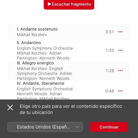
Escuchar fragmento
I. Andante sostenuto
0:51
Mikhail Korzhev
II. Andantino
English Symphony Orchestra
·
1:55
Mikhail Korzhev
·
Adrian
Partington
·
Kenneth Woods
III. Allegro energico
Mikhail Korzhev
·
English
1:28
Symphony Orchestra
·
Adrian
Partington
·
Kenneth Woods
IV. Andante, liberamente
English Symphony Orchestra
·
0:48
Kenneth Woods
·
Adrian
Partington
·
Mikhail Korzhev
V. Adagio
Elige otro país para ver el contenido específico
Mikhail Korzhev
·
English
de tu ubicación
2:23
Symphony Orchestra
·
Kenneth Woods
·
Adrian
Partington
Estados Unidos (Español
Continuar
VI. Allegretto
México)
Mikhail Korzhev
·
English
2:06