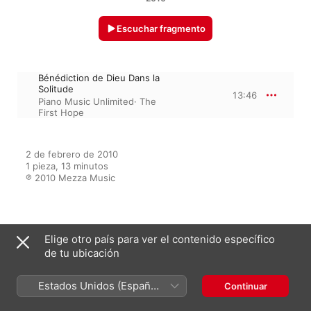
Escuchar fragmento
Bénédiction de Dieu Dans la
Solitude
13:46
Piano Music Unlimited
·
The
First Hope
2 de febrero de 2010

1 pieza, 13 minutos

℗ 2010 Mezza Music
Del álbum
Elige otro país para ver el contenido específico
de tu ubicación
Franz Liszt's Classical Piano
Estados Unidos (Español
Continuar
Masterpieces
México)
Brian Stapleford