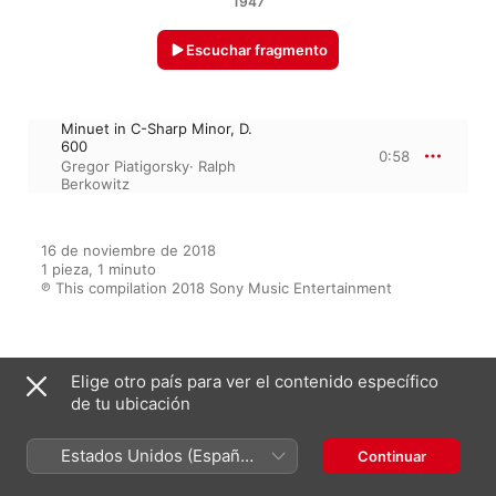
1947
Escuchar fragmento
Minuet in C-Sharp Minor, D.
600
0:58
Gregor Piatigorsky
·
Ralph
Berkowitz
16 de noviembre de 2018

1 pieza, 1 minuto

℗ This compilation 2018 Sony Music Entertainment
Del álbum
Elige otro país para ver el contenido específico
de tu ubicación
The Early Recordings 1940 -
Estados Unidos (Español
Continuar
1945 (Remastered)
México)
Gregor Piatigorsky