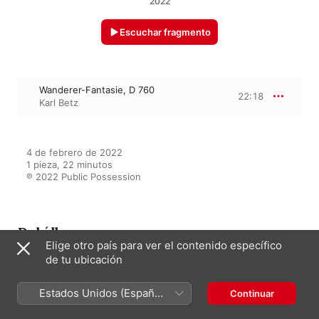
2022
Escuchar fragmento
Wanderer-Fantasie, D 760
22:18
Karl Betz
4 de febrero de 2022

1 pieza, 22 minutos

℗ 2022 Public Possession
Del álbum
Elige otro país para ver el contenido específico
de tu ubicación
Franz Schubert Klavierwerke
Estados Unidos (Español
Continuar
Karl Betz
México)