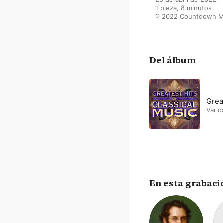
1 pieza, 8 minutos

℗ 2022 Countdown M
Del álbum
Grea
Vario
En esta grabaci