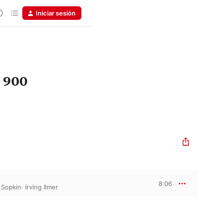
Iniciar sesión
D 900
8:06
 Sopkin
·
Irving Ilmer