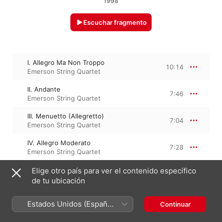
1998
Escuchar fragmento
I. Allegro Ma Non Troppo
10:14
Emerson String Quartet
II. Andante
7:46
Emerson String Quartet
III. Menuetto (Allegretto)
7:04
Emerson String Quartet
IV. Allegro Moderato
7:28
Emerson String Quartet
Elige otro país para ver el contenido específico
de tu ubicación
1 de enero de 2004

4 piezas, 32 minutos

℗ This Compilation 2004 Deutsche Grammophon GmbH, 
Estados Unidos (Español
Continuar
Berlin
México)