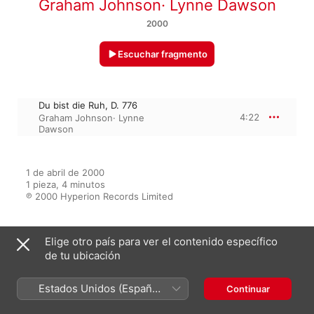
Graham Johnson
·
Lynne Dawson
2000
Escuchar fragmento
Du bist die Ruh, D. 776
4:22
Graham Johnson
·
Lynne
Dawson
1 de abril de 2000

1 pieza, 4 minutos

℗ 2000 Hyperion Records Limited
Elige otro país para ver el contenido específico
Del álbum
de tu ubicación
Estados Unidos (Español
Continuar
Schubert: Hyperion Song
México)
Edition, Vol. 35 – Schubert