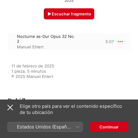
2025
Escuchar fragmento
Nocturne as-Dur Opus 32 No.
2
5:07
Manuel Ehlert
11 de febrero de 2025

1 pieza, 5 minutos

℗ 2025 Manuel Ehlert
Del álbum
Elige otro país para ver el contenido específico
de tu ubicación
Chopin 12 Nocturnes Manuel
Estados Unidos (Español
Continuar
Ehlert piano
México)
Manuel Ehlert