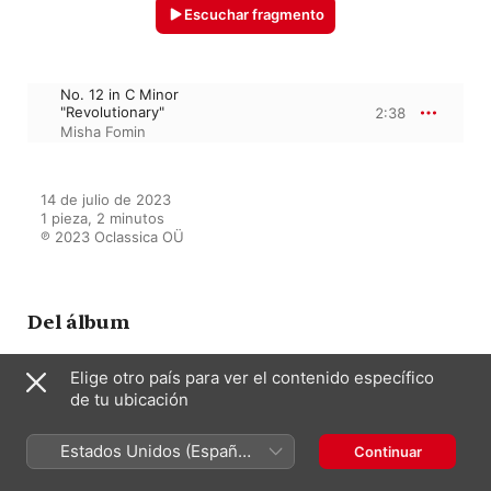
Escuchar fragmento
No. 12 in C Minor
"Revolutionary"
2:38
Misha Fomin
14 de julio de 2023

1 pieza, 2 minutos

℗ 2023 Oclassica OÜ
Del álbum
Elige otro país para ver el contenido específico
de tu ubicación
Best Classical Music of All Time
Varios Artistas
Estados Unidos (Español
Continuar
México)