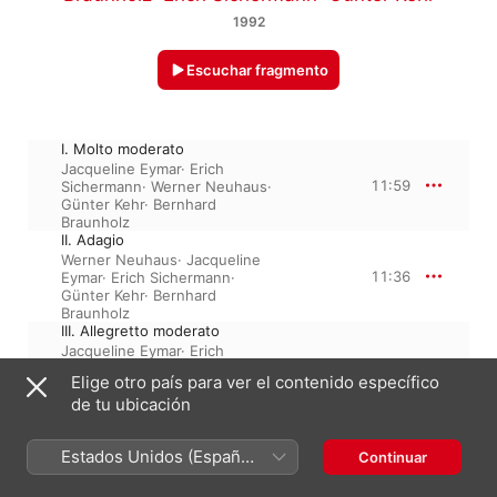
1992
Escuchar fragmento
I. Molto moderato
Jacqueline Eymar
·
Erich
11:59
Sichermann
·
Werner Neuhaus
·
Günter Kehr
·
Bernhard
Braunholz
II. Adagio
Werner Neuhaus
·
Jacqueline
11:36
Eymar
·
Erich Sichermann
·
Günter Kehr
·
Bernhard
Braunholz
III. Allegretto moderato
Jacqueline Eymar
·
Erich
8:04
Sichermann
·
Werner Neuhaus
·
Elige otro país para ver el contenido específico
Günter Kehr
·
Bernhard
de tu ubicación
Braunholz
Estados Unidos (Español
Continuar
1 de enero de 1992

México)
3 piezas, 31 minutos
