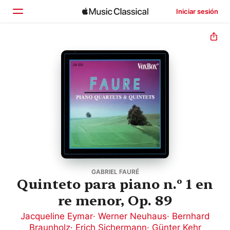
Iniciar sesión
Inicio
Explorar
Buscar
GABRIEL FAURÉ
Quinteto para piano n.º 1 en
re menor, Op. 89
Jacqueline Eymar
·
Werner Neuhaus
·
Bernhard
Braunholz
·
Erich Sichermann
·
Günter Kehr