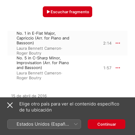
Escuchar fragmento
No. 1 in E-Flat Major,
Capriccio (Arr. for Piano and
Bassoon)
2:14
Laura Bennett Cameron
·
Roger Boutry
No. 5 in C-Sharp Minor,
Improvisation (Arr. for Piano
and Bassoon)
1:57
Laura Bennett Cameron
·
Roger Boutry
15 de abril de 2016

2 piezas, 4 minutos

Elige otro país para ver el contenido específico
℗ 2016 Indésens 2015
de tu ubicación
Estados Unidos (Español
Continuar
Del álbum
México)