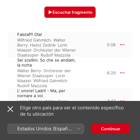
Escuchar fragmento
Falstaff! Ola!
Wilfried Gahmlich
·
Walter
5:08
Berry
·
Heinz Zednik
·
Lorin
Maazel
·
Orchester der Wiener
Staatsoper
·
Rudolf Mazzola
Sei scellini. So che se andiam,
la notte
Walter Berry
·
Orchester der
6:29
Wiener Staatsoper
·
Lorin
Maazel
·
Wilfried Gahmlich
·
Rudolf Mazzola
L' onore! Ladri! - Ma, per
nornare a voi
4:43
Lorin Maazel
·
Walter Berry
·
Orchester der Wiener
Elige otro país para ver el contenido específico
Staatsoper
de tu ubicación
Alice. Meg. Nannetta
Orchester der Wiener
Staatsoper
·
Pilar Lorengar
·
Estados Unidos (Español
Continuar
1:17
Patricia Wise
·
Lorin Maazel
·
México)
Christa Ludwig
·
Alexandrina