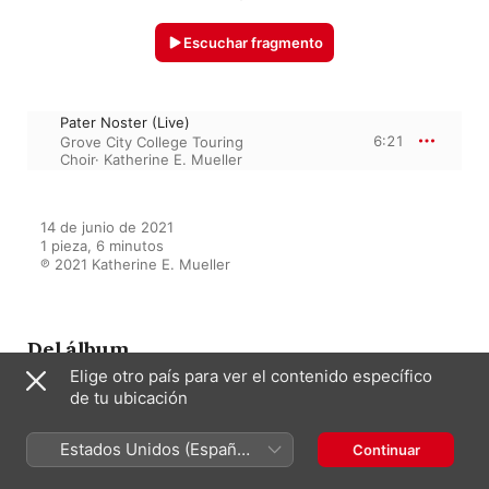
Escuchar fragmento
Pater Noster (Live)
6:21
Grove City College Touring
Choir
·
Katherine E. Mueller
14 de junio de 2021

1 pieza, 6 minutos

℗ 2021 Katherine E. Mueller
Del álbum
Elige otro país para ver el contenido específico
de tu ubicación
Grove City College Touring
Choir 2020
Estados Unidos (Español
Continuar
Grove City College Touring Choir
·
México)
Katherine E. Mueller
·
Jeffrey M.