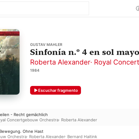
GUSTAV MAHLER
Sinfonía n.º 4 en sol may
Roberta Alexander
·
Royal Concer
1984
Escuchar fragmento
 eilen - Recht gemächlich
yal Concertgebouw Orchestra
·
Roberta Alexander
er Bewegung. Ohne Hast
ouw Orchestra
·
Roberta Alexander
·
Bernard Haitink