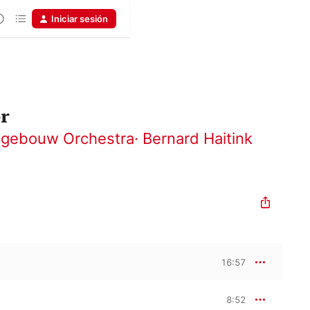
Iniciar sesión
or
tgebouw Orchestra
·
Bernard Haitink
16:57
8:52