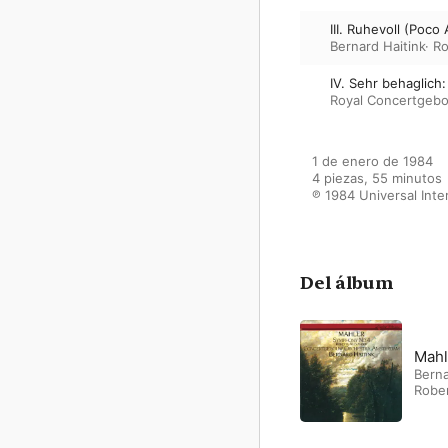
III. Ruhevoll (Poco
Bernard Haitink
·
Ro
IV. Sehr behaglich
Royal Concertgeb
1 de enero de 1984

4 piezas, 55 minutos

℗ 1984 Universal Inte
Del álbum
Mahl
Berna
Robe