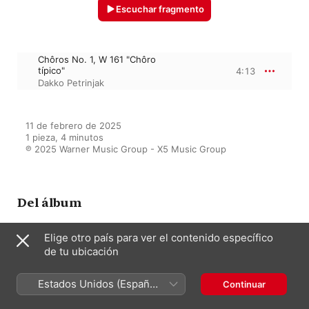
Escuchar fragmento
Chôros No. 1, W 161 "Chôro
típico"
4:13
Dakko Petrinjak
11 de febrero de 2025

1 pieza, 4 minutos

℗ 2025 Warner Music Group - X5 Music Group
Del álbum
Elige otro país para ver el contenido específico
de tu ubicación
100 Classical Hits You Must
Hear
George Gershwin
Estados Unidos (Español
Continuar
México)