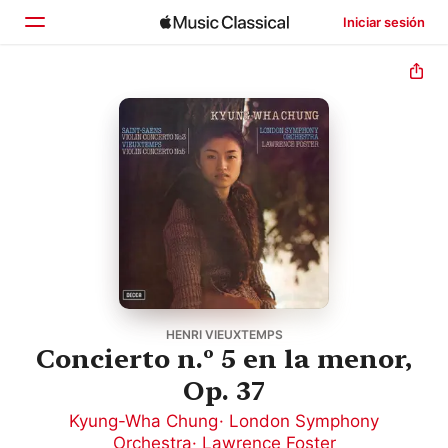
Iniciar sesión
Inicio
Explorar
Buscar
HENRI VIEUXTEMPS
Concierto n.º 5 en la menor,
Op. 37
Kyung-Wha Chung
·
London Symphony
Orchestra
·
Lawrence Foster