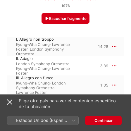
1976
Escuchar fragmento
I. Allegro non troppo
Kyung-Wha Chung
·
Lawrence
14:28
Foster
·
London Symphony
Orchestra
II. Adagio
London Symphony Orchestra
·
3:39
Kyung-Wha Chung
·
Lawrence
Foster
III. Allegro con fuoco
Kyung-Wha Chung
·
London
1:05
Symphony Orchestra
·
Lawrence Foster
Elige otro país para ver el contenido específico
de tu ubicación
1 de enero de 1976

3 piezas, 19 minutos

℗ 1975 Decca Music Group Limited
Estados Unidos (Español
Continuar
México)