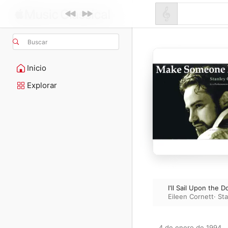
Buscar
Inicio
Explorar
I'll Sail Upon the D
Eileen Cornett
·
Sta
4 de enero de 1994
