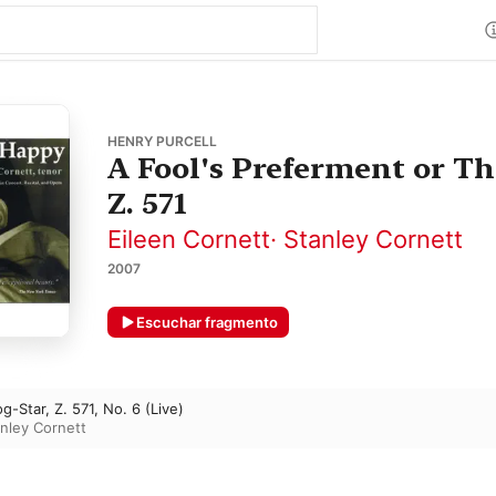
HENRY PURCELL
A Fool's Preferment or T
Z. 571
Eileen Cornett
·
Stanley Cornett
2007
Escuchar fragmento
og-Star, Z. 571, No. 6 (Live)
nley Cornett