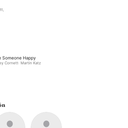
tt,
e Someone Happy
ey Cornett
·
Martin Katz
ón