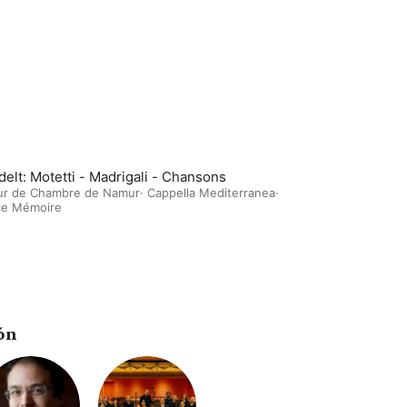
delt: Motetti - Madrigali - Chansons
r de Chambre de Namur
·
Cappella Mediterranea
·
ce Mémoire
ón