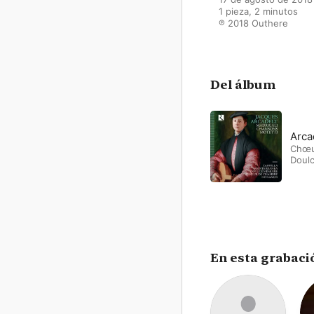
1 pieza, 2 minutos

℗ 2018 Outhere
Del álbum
Arca
Chœu
Doul
En esta grabaci