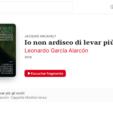
JACQUES ARCADELT
Io non ardisco di levar più
Leonardo García Alarcón
2018
Escuchar fragmento
var più gli occhi
larcón
·
Cappella Mediterranea