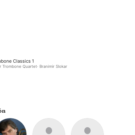
bone Classics 1
ar Trombone Quartet
·
Branimir Slokar
ón