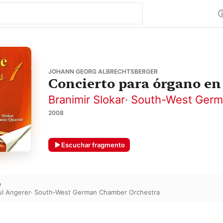
JOHANN GEORG ALBRECHTSBERGER
Concierto para órgano en
Branimir Slokar
·
South-West Germ
2008
Escuchar fragmento
o
ul Angerer
·
South-West German Chamber Orchestra