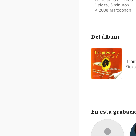
1 pieza, 6 minutos

℗ 2008 Marcophon
Del álbum
Trom
Slok
En esta grabaci