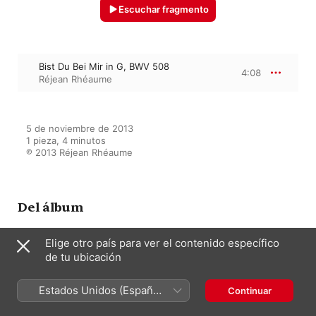
Escuchar fragmento
Bist Du Bei Mir in G, BWV 508
4:08
Réjean Rhéaume
5 de noviembre de 2013

1 pieza, 4 minutos

℗ 2013 Réjean Rhéaume
Del álbum
Elige otro país para ver el contenido específico
de tu ubicación
Classics On Synth, Vol. 1
Réjean Rhéaume
Estados Unidos (Español
Continuar
México)