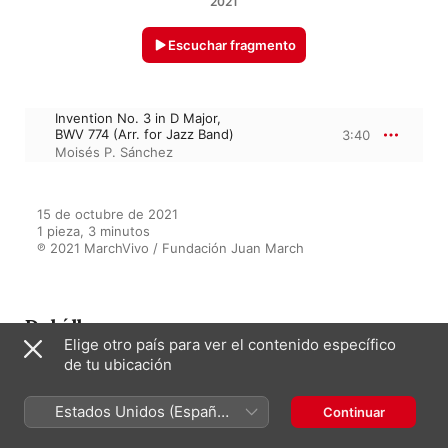
2021
Escuchar fragmento
Invention No. 3 in D Major,
BWV 774 (Arr. for Jazz Band)
3:40
Moisés P. Sánchez
15 de octubre de 2021

1 pieza, 3 minutos

℗ 2021 MarchVivo / Fundación Juan March
Del álbum
Elige otro país para ver el contenido específico
de tu ubicación
Bach: (Re)Inventions
Estados Unidos (Español
Continuar
Moisés P. Sánchez
México)