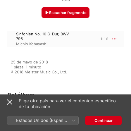
Escuchar fragmento
Sinfonien No. 10 G-Dur, BWV
796
1:16
Michio Kobayashi
25 de mayo de 2018

1 pieza, 1 minuto

℗ 2018 Meister Music Co., Ltd.
Del álbum
Elige otro país para ver el contenido específico
de tu ubicación
J.S. Bach: Inventionen und
Estados Unidos (Español
Continuar
Sinfonien BWV 772-801
México)
Michio Kobayashi