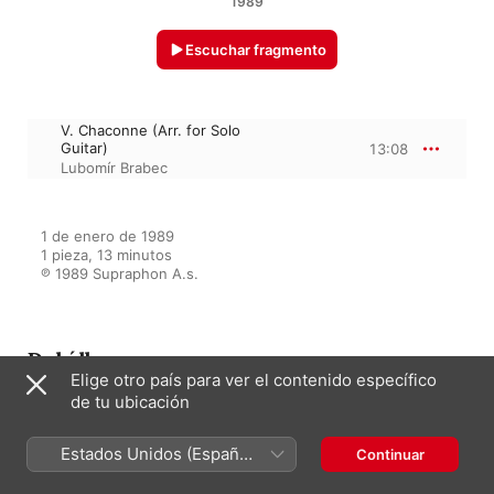
1989
Escuchar fragmento
V. Chaconne (Arr. for Solo
Guitar)
13:08
Lubomír Brabec
1 de enero de 1989

1 pieza, 13 minutos

℗ 1989 Supraphon A.s.
Del álbum
Elige otro país para ver el contenido específico
de tu ubicación
Guitar Solo Collection
Estados Unidos (Español
Continuar
Lubomír Brabec
México)