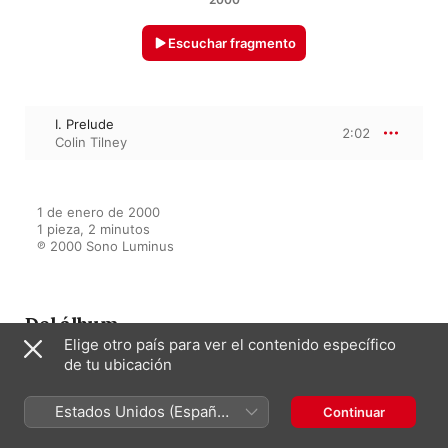
Escuchar fragmento
I. Prelude
2:02
Colin Tilney
1 de enero de 2000

1 pieza, 2 minutos

℗ 2000 Sono Luminus
Del álbum
Elige otro país para ver el contenido específico
de tu ubicación
Bach, J.S.: Sonatas for Violin
and Harpsichord, Vol. 1 - Bwv
Estados Unidos (Español
Continuar
1014, 1015, 1016
México)
Micaela Comberti
·
Colin Tilney