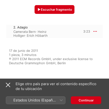
Escuchar fragmento
2. Adagio
3:23
Camerata Bern
·
Heinz
Holliger
·
Erich Höbarth
17 de junio de 2011

1 pieza, 3 minutos

℗ 2011 ECM Records GmbH, under exclusive license to 
Deutsche Grammophon GmbH, Berlin
Del álbum
Elige otro país para ver el contenido específico
de tu ubicación
Bach: Ich hatte viel
Estados Unidos (Español
Continuar
Bekümmernis
México)
Camerata Bern
·
Erich Höbarth
·
Heinz