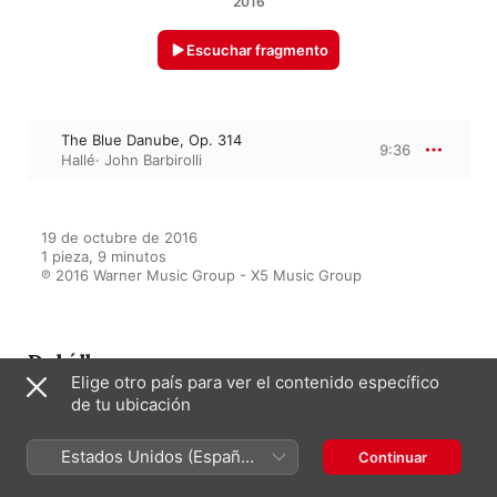
2016
Escuchar fragmento
The Blue Danube, Op. 314
9:36
Hallé
·
John Barbirolli
19 de octubre de 2016

1 pieza, 9 minutos

℗ 2016 Warner Music Group - X5 Music Group
Del álbum
Elige otro país para ver el contenido específico
de tu ubicación
Classical Music Hits
Estados Unidos (Español
Continuar
Varios artistas
México)