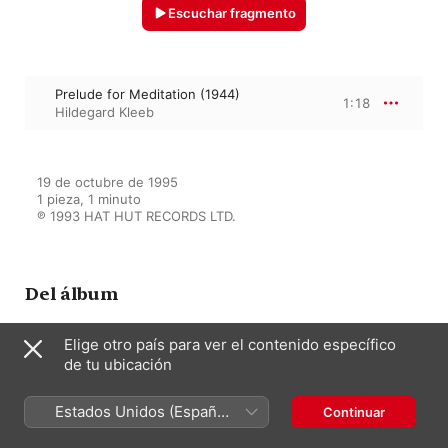
Escuchar fragmento
Prelude for Meditation (1944)
1:18
Hildegard Kleeb
19 de octubre de 1995

1 pieza, 1 minuto

℗ 1993 HAT HUT RECORDS LTD.
Del álbum
Elige otro país para ver el contenido específico
de tu ubicación
John Cage: Prelude For
Meditation
Roland Dahinden
·
Hildegard Kleeb
Estados Unidos (Español
Continuar
México)