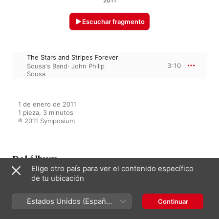
2011
Escuchar fragmento
The Stars and Stripes Forever
3:10
Sousa's Band
·
John Philip
Sousa
1 de enero de 2011

1 pieza, 3 minutos

℗ 2011 Symposium
Del álbum
Elige otro país para ver el contenido específico
de tu ubicación
About a Hundred Years (1899-
Estados Unidos (Español
Continuar
1943)
México)
Varios Artistas