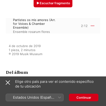
Escuchar fragmento
Partistes os mis amores (Arr.
for Voices & Chamber
2:12
Ensemble)
Ensemble rosarum flores
4 de octubre de 2019

1 pieza, 2 minutos

℗ 2019 Musik Museum
Del álbum
Elige otro país para ver el contenido específico
de tu ubicación
Global Player Maximilian:
Musikalisches Networking um
1500
Estados Unidos (Español
Continuar
Ensemble rosarum flores
México)