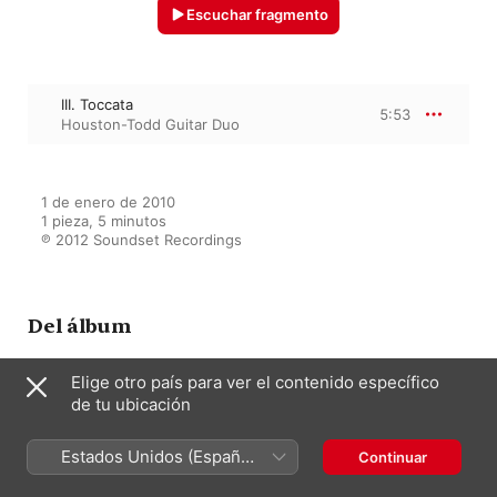
Escuchar fragmento
III. Toccata
5:53
Houston-Todd Guitar Duo
1 de enero de 2010

1 pieza, 5 minutos

℗ 2012 Soundset Recordings
Del álbum
Elige otro país para ver el contenido específico
de tu ubicación
Pura Vida
Houston-Todd Guitar Duo
Estados Unidos (Español
Continuar
México)