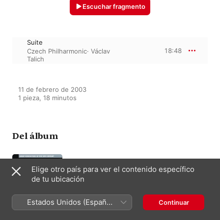
Escuchar fragmento
Suite
18:48
Czech Philharmonic
·
Václav
Talich
11 de febrero de 2003

Del álbum
Elige otro país para ver el contenido específico
Great Conductors of the 20th
de tu ubicación
Century: Václav Talich
Václav Talich
Estados Unidos (Español
Continuar
México)