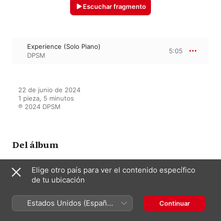
Escuchar fragmento
Experience (Solo Piano)
5:05
DPSM
22 de junio de 2024

1 pieza, 5 minutos

℗ 2024 DPSM
Del álbum
Elige otro país para ver el contenido específico
de tu ubicación
Experience (Solo Piano) - Single
DPSM
Estados Unidos (Español
Continuar
México)