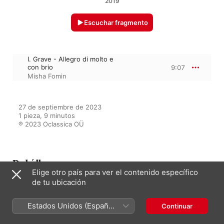
2019
Escuchar fragmento
I. Grave - Allegro di molto e
con brio
9:07
Misha Fomin
27 de septiembre de 2023

1 pieza, 9 minutos

℗ 2023 Oclassica OÜ
Del álbum
Elige otro país para ver el contenido específico
de tu ubicación
Best Classical Piano Pieces
Estados Unidos (Español
Continuar
Varios Artistas
México)