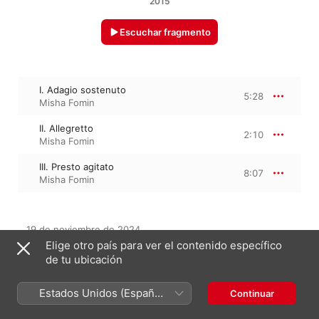
2015
Escuchar fragmento
I. Adagio sostenuto
5:28
Misha Fomin
II. Allegretto
2:10
Misha Fomin
III. Presto agitato
8:07
Misha Fomin
19 de noviembre de 2024

3 piezas, 15 minutos

Elige otro país para ver el contenido específico
℗ 2024 Oclassica OÜ
de tu ubicación
Estados Unidos (Español
Continuar
México)
Del álbum