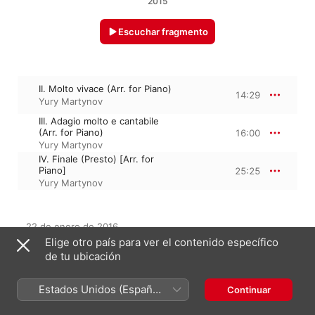
2015
Escuchar fragmento
II. Molto vivace (Arr. for Piano)
14:29
Yury Martynov
III. Adagio molto e cantabile
(Arr. for Piano)
16:00
Yury Martynov
IV. Finale (Presto) [Arr. for
Piano]
25:25
Yury Martynov
22 de enero de 2016

3 piezas, 55 minutos

Elige otro país para ver el contenido específico
℗ 2015 Alpha Classics / Outhere Music France
de tu ubicación
Estados Unidos (Español
Continuar
México)
Del álbum