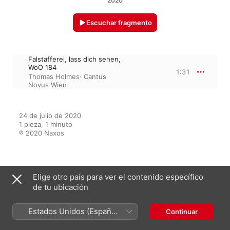
2020
Escuchar fragmento
Falstafferel, lass dich sehen,
WoO 184
1:31
Thomas Holmes
·
Cantus
Novus Wien
24 de julio de 2020

1 pieza, 1 minuto

℗ 2020 Naxos
Del álbum
Elige otro país para ver el contenido específico
de tu ubicación
Beethoven: Canons & Musical
Estados Unidos (Español
Continuar
Jokes
México)
Cantus Novus Wien
·
Thomas