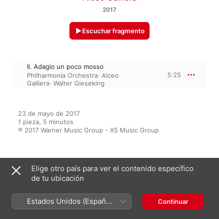
2017
Escuchar fragmento
II. Adagio un poco mosso
5:25
Philharmonia Orchestra
·
Alceo
Galliera
·
Walter Gieseking
23 de mayo de 2017

1 pieza, 5 minutos

℗ 2017 Warner Music Group - X5 Music Group
Del álbum
Elige otro país para ver el contenido específico
de tu ubicación
Estados Unidos (Español
Continuar
55 Relaxing Classical Hits
México)
Varios artistas