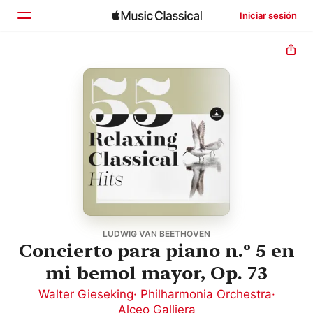
Iniciar sesión
Inicio
Explorar
Buscar
LUDWIG VAN BEETHOVEN
Concierto para piano n.º 5 en
mi bemol mayor, Op. 73
Walter Gieseking
·
Philharmonia Orchestra
·
Alceo Galliera