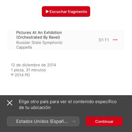
Escuchar fragmento
Pictures At An Exhibition
(Orchestrated By Ravel)
31:11
Russian State Symphonic
Cappella
12 de diciembre de 2014

1 pieza, 31 minutos

℗ 2014 PD
Del álbum
Elige otro país para ver el contenido específico
de tu ubicación
Estados Unidos (Español
Continuar
Classical Legends - Mussorgsky
México)
Russian State Symphonic Cappella