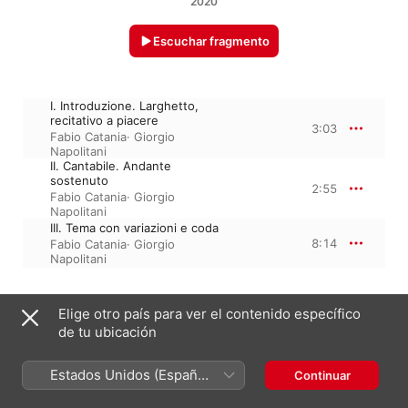
2020
Escuchar fragmento
I. Introduzione. Larghetto,
recitativo a piacere
3:03
Fabio Catania
·
Giorgio
Napolitani
II. Cantabile. Andante
sostenuto
2:55
Fabio Catania
·
Giorgio
Napolitani
III. Tema con variazioni e coda
8:14
Fabio Catania
·
Giorgio
Napolitani
Elige otro país para ver el contenido específico
13 de marzo de 2020

3 piezas, 14 minutos

de tu ubicación
℗ 2020 Bongiovanni
Estados Unidos (Español
Continuar
México)